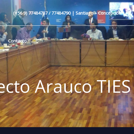
(+56 9) 77484787 / 77484790 | Santiago – Concepción
Contacto
ecto Arauco TIES